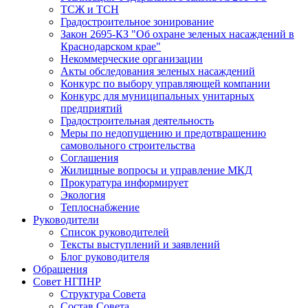
ТСЖ и ТСН
Градостроительное зонирование
Закон 2695-КЗ "Об охране зеленых насаждений в
Краснодарском крае"
Некоммерческие организации
Акты обследования зеленых насаждений
Конкурс по выбору управляющей компании
Конкурс для муниципальных унитарных
предприятий
Градостроительная деятельность
Меры по недопущению и предотвращению
самовольного строительства
Соглашения
Жилищные вопросы и управление МКД
Прокуратура информирует
Экология
Теплоснабжение
Руководители
Список руководителей
Тексты выступлений и заявлений
Блог руководителя
Обращения
Совет НГПНР
Структура Совета
Состав Совета