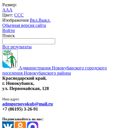
Размер:
A
A
A
Цвет:
C
C
C
Изображения
Вкл.
Выкл.
Обычная версия сайта
Войти
Поиск
Все результаты
Администрация Новокубанского городского
поселения Новокубанского района
Краснодарский край,
г. Новокубанск,
ул. Первомайская, 128
Наш адрес
admgornovokub@mail.ru
+7 (86195) 3-26-91
Подписывайтесь на нас: