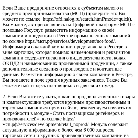
Если Ваше предприятие относится к субъектам малого и
среднего предпринимательства (МСП) (проверить это Вы
можете по ссылке: https://ofd.nalog.ru/search.html?mode=quick),
Вы можете, авторизовавшись на Цифровой платформе МСП с
помощью Госуслуг, разместить информацию о своей
компании и продукции в Реестре промышленных компаний
по ссылке https://мсп.рф/services/development/not-food/.
Информация о каждой компании представлена в Реестре в
виде карточки, которая помимо наименования и реквизитов
компании содержит сведения о видах деятельности, кодах
ОКПД2 и наименованиях производимой продукции, а также
дополнительные сведения о производстве и контактные
данные. Разместив информацию о своей компании в Реестре,
Вы попадете в поле зрения крупных заказчиков. Также Вы
сможете найти здесь поставщиков и для своих нужд.
2. Если Вы хотите узнать, какие непродовольственные товары
и комплектующие требуются крупным производственным и
торговым компаниям прямо сейчас, рекомендуем изучить их
потребности в модуле «Стать поставщиком ритейлеров и
производителей» по ссылке https:/
мсп.рф/services/development/retail_noprod/. Модуль содержит
актуальную информацию о более чем 6 000 запросов
торговых сетей и крупных производственных компаний из