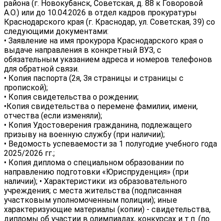
района (г. Новокубанск, Советская, д. 88 к Говоровой
А.О.) или до 10.04.2026 в отдел кадров прокуратуры
Краснодарского края (г. Краснодар, ул. Советская, 39) со
следующими документами:
• Заявление на имя прокурора Краснодарского края о
выдаче направления в конкретный ВУЗ, с
обязательным указанием адреса и номеров телефонов
для обратной связи.
• Копия паспорта (2я, Зя страницы и страницы с
пропиской);
• Копия свидетельства о рождении;
•Копия свидетельства о перемене фамилии, имени,
отчества (если изменяли);
• Копия Удостоверения гражданина, подлежащего
призыву на военную службу (при наличии);
• Ведомость успеваемости за 1 полугодие учебного года
2025/2026 гг.;
• Копия диплома о специальном образовании по
направлению подготовки «Юриспруденция» (при
наличии); • Характеристики: из образовательного
учреждения; с места жительства (подписанная
участковым уполномоченным полиции); иные
характеризующие материалы (копии) - свидетельства,
дипломы об участии в олимпиадах, конкурсах и т.п. (по