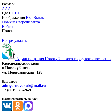
Размер:
A
A
A
Цвет:
C
C
C
Изображения
Вкл.
Выкл.
Обычная версия сайта
Войти
Поиск
Все результаты
Администрация Новокубанского городского поселения
Краснодарский край,
г. Новокубанск,
ул. Первомайская, 128
Наш адрес
admgornovokub@mail.ru
+7 (86195) 3-26-91
Подписывайтесь на нас: