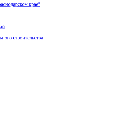
раснодарском крае"
ий
ного строительства