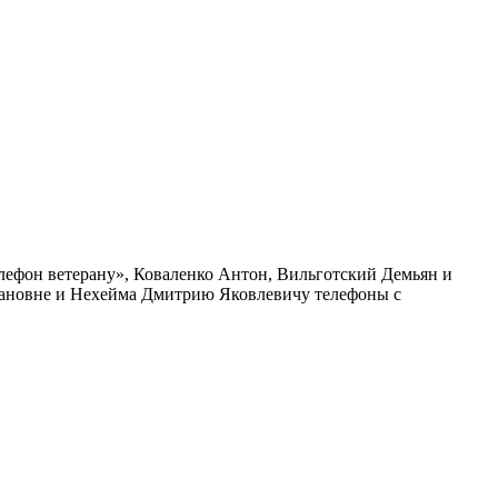
лефон ветерану», Коваленко Антон, Вильготский Демьян и
ановне и Нехейма Дмитрию Яковлевичу телефоны с