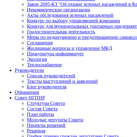
Закон 2695-КЗ "Об охране зеленых насаждений в К
Некоммерческие организации
Акты обследования зеленых насаждений
Конкурс по выбору управляющей компании
Конкурс для муниципальных унитарных предприят
Градостроительная деятельность
Меры по недопущению и предотвращению самоволь
Соглашения
Жилищные вопросы и управление МКД
Прокуратура информирует
Экология
Теплоснабжение
Руководители
Список руководителей
Тексты выступлений и заявлений
Блог руководителя
Обращения
Совет НГПНР
Структура Совета
Состав Совета
План работы
Молодые депутаты Совета
Проекты решений
Решения
График приема граждан депутатами Совета