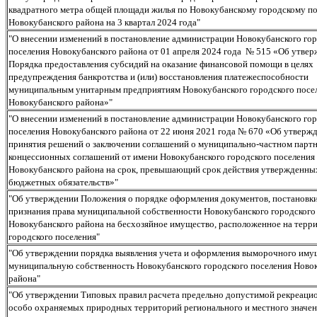
квадратного метра общей площади жилья по Новокубанскому городскому п
Новокубанского района на 3 квартал 2024 года"
"О внесении изменений в постановление администрации Новокубанского го
поселения Новокубанского района от 01 апреля 2024 года № 515 «Об утве
Порядка предоставления субсидий на оказание финансовой помощи в целях
предупреждения банкротства и (или) восстановления платежеспособности
муниципальным унитарным предприятиям Новокубанского городского посе
Новокубанского района»"
"О внесении изменений в постановление администрации Новокубанского го
поселения Новокубанского района от 22 июня 2021 года № 670 «Об утверж
принятия решений о заключении соглашений о муниципально-частном партн
концессионных соглашений от имени Новокубанского городского поселения
Новокубанского района на срок, превышающий срок действия утвержденны
бюджетных обязательств»"
"Об утверждении Положения о порядке оформления документов, постановки
признания права муниципальной собственности Новокубанского городского
Новокубанского района на бесхозяйное имущество, расположенное на терр
городского поселения"
"Об утверждении порядка выявления учета и оформления выморочного иму
муниципальную собственность Новокубанского городского поселения Ново
района"
"Об утверждении Типовых правил расчета предельно допустимой рекреаци
особо охраняемых природных территорий регионального и местного значен