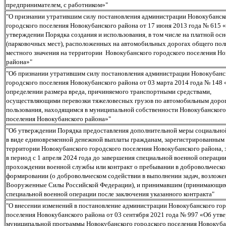
предпринимателем, с работником»"
"О признании утратившим силу постановления администрации Новокубанск
городского поселения Новокубанского района от 17 июня 2013 года № 615 
утверждении Порядка создания и использования, в том числе на платной осн
(парковочных мест), расположенных на автомобильных дорогах общего пол
местного значения на территории Новокубанского городского поселения Н
района»"
"Об признании утратившим силу постановления администрации Новокубанс
городского поселения Новокубанского района от 03 марта 2014 года № 148
определении размера вреда, причиняемого транспортными средствами,
осуществляющими перевозки тяжеловесных грузов по автомобильным доро
пользования, находящимся в муниципальной собственности Новокубанского
поселения Новокубанского района»"
"Об утверждении Порядка предоставления дополнительной меры социальн
в виде единовременной денежной выплаты гражданам, зарегистрированным
территории Новокубанского городского поселения Новокубанского района
в период с 1 апреля 2024 года до завершения специальной военной операции
прохождении военной службы или контракт о пребывании в добровольческ
формировании (о добровольческом содействии в выполнении задач, возложе
Вооруженные Силы Российской Федерации), и принимавшим (принимающим)
специальной военной операции после заключения указанного контракта"
"О внесении изменений в постановление администрации Новокубанского го
поселения Новокубанского района от 03 сентября 2021 года № 997 «Об утв
муниципальной программы Новокубанского городского поселения Новокуба