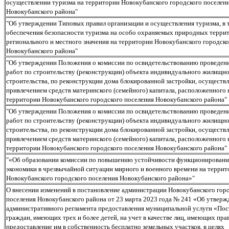
осуществлении туризма на территории Новокубанского городского поселен
Новокубанского района"
"Об утверждении Типовых правил организации и осуществления туризма, в 
обеспечения безопасности туризма на особо охраняемых природных терри
регионального и местного значения на территории Новокубанского городско
Новокубанского района"
"Об утверждении Положения о комиссии по освидетельствованию проведен
работ по строительству (реконструкции) объекта индивидуального жилищн
строительства, по реконструкции дома блокированной застройки, осуществ
привлечением средств материнского (семейного) капитала, расположенного 
территории Новокубанского городского поселения Новокубанского района"
"Об утверждении Положения о комиссии по освидетельствованию проведен
работ по строительству (реконструкции) объекта индивидуального жилищн
строительства, по реконструкции дома блокированной застройки, осуществ
привлечением средств материнского (семейного) капитала, расположенного 
территории Новокубанского городского поселения Новокубанского района"
"«Об образовании комиссии по повышению устойчивости функционировани
экономики в чрезвычайной ситуации мирного и военного времени на терри
Новокубанского городского поселения Новокубанского района»"
О внесении изменений в постановление администрации Новокубанского гор
поселения Новокубанского района от 23 марта 2023 года № 241 «Об утверж
административного регламента предоставления муниципальной услуги «Пос
граждан, имеющих трех и более детей, на учет в качестве лиц, имеющих пра
предоставление им в собственность бесплатно земельных участков, в целях