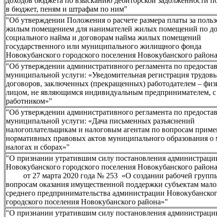
доходов бюджета по взысканию дебиторской задолженности п
в бюджет, пеням и штрафам по ним"
"Об утверждении Положения о расчете размера платы за поль
жилым помещением для нанимателей жилых помещений по д
социального найма и договорам найма жилых помещений
государственного или муниципального жилищного фонда
Новокубанского городского поселения Новокубанского район
"Об утверждении административного регламента по предоста
муниципальной услуги: «Уведомительная регистрация трудов
договоров, заключенных (прекращенных) работодателем – фи
лицом, не являющимся индивидуальным предпринимателем, с
работником»"
"Об утверждении административного регламента по предоста
муниципальной услуги: «Дача письменных разъяснений
налогоплательщикам и налоговым агентам по вопросам прим
нормативных правовых актов муниципального образования о
налогах и сборах»"
"О признании утратившим силу постановления администраци
Новокубанского городского поселения Новокубанско
от 27 марта 2020 года № 253 «О создании рабочей групп
вопросам оказания имущественной поддержки субъектам мало
среднего предпринимательства администрации Новокубанско
городского поселения Новокубанского района»"
"О признании утратившим силу постановления администраци