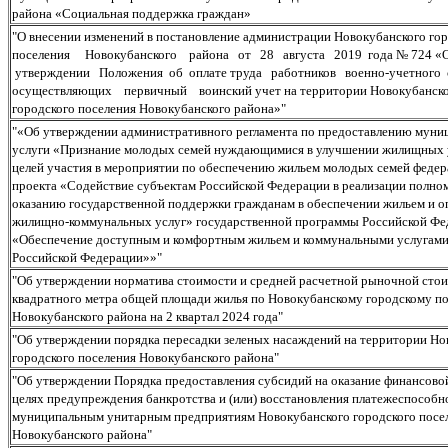
района «Социальная поддержка граждан»
"О внесении изменений в постановление администрации Новокубанского го
поселения Новокубанского района от 28 августа 2019 года № 724 «
утверждении Положения об оплате труда работников военно-учетного с
осуществляющих первичный воинский учет на территории Новокубанск
городского поселения Новокубанского района»"
"«Об утверждении административного регламента по предоставлению муни
услуги «Признание молодых семей нуждающимися в улучшении жилищных 
целей участия в мероприятии по обеспечению жильем молодых семей феде
проекта «Содействие субъектам Российской Федерации в реализации полно
оказанию государственной поддержки гражданам в обеспечении жильем и о
жилищно-коммунальных услуг» государственной программы Российской Фе
«Обеспечение доступным и комфортным жильем и коммунальными услугами
Российской Федерации»»"
"Об утверждении норматива стоимости и средней расчетной рыночной стои
квадратного метра общей площади жилья по Новокубанскому городскому п
Новокубанского района на 2 квартал 2024 года"
"Об утверждении порядка пересадки зеленых насаждений на территории Но
городского поселения Новокубанского района"
"Об утверждении Порядка предоставления субсидий на оказание финансово
целях предупреждения банкротства и (или) восстановления платежеспособн
муниципальным унитарным предприятиям Новокубанского городского посе
Новокубанского района"