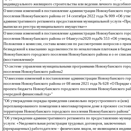
индивидуального жилищного строительства или ведения личного подсобног
О внесении изменений в постановление администрации Новокубанского гор
поселения Новокубанского района от 14 сентября 2022 года № 909 «Об утв
административного регламента предоставления муниципальной услуги «Пре
выписки из реестра муниципального имущества»»
О внесении изменений в постановление администрации Новокубанского гор
поселения Новокубанского района от 04августа2020 года№ 553 «Об утверж
Положения о комиссии, состава комиссии по рассмотрению вопросов о приз
безнадежной к взысканию задолженности по неналоговым платежам в бюдж
Новокубанского городского поселения Новокубанского района и о ее списан
(восстановлении)»
"О системе управления муниципальными программами Новокубанского горо
поселения Новокубанского района2
"О внесении изменений в постановление администрации Новокубанского го
поселения Новокубанского района от 08 июня 2021 года № 628 «О Порядке 
проекта бюджета Новокубанского городского поселения Новокубанского ра
очередной финансовый год»"
"Об утверждении порядка приведения самовольно переустроенного и (или)
перепланированного помещения в многоквартирном доме в прежнее состоян
территории Новокубанского городского поселения Новокубанского района"
"Об утверждении административного регламента по предоставлению муниц
услуги: «Уведомительная регистрация трудовых договоров, заключенных
(прекращенных) работодателем – физическим лицом, не являющимся индив