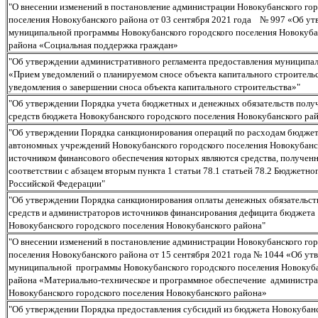
"О внесении изменений в постановление администрации Новокубанского го
поселения Новокубанского района от 03 сентября 2021 года № 997 «Об у
муниципальной программы Новокубанского городского поселения Новокуба
района «Социальная поддержка граждан»
"Об утверждении административного регламента предоставления муниципал
«Прием уведомлений о планируемом сносе объекта капитального строительс
уведомления о завершении сноса объекта капитального строительства»"
"Об утверждении Порядка учета бюджетных и денежных обязательств полу
средств бюджета Новокубанского городского поселения Новокубанского ра
"Об утверждении Порядка санкционирования операций по расходам бюдже
автономных учреждений Новокубанского городского поселения Новокубанс
источником финансового обеспечения которых являются средства, получен
соответствии с абзацем вторым пункта 1 статьи 78.1 статьей 78.2 Бюджетно
Российской Федерации"
"Об утверждении Порядка санкционирования оплаты денежных обязательст
средств и администраторов источников финансирования дефицита бюджета
Новокубанского городского поселения Новокубанского района"
"О внесении изменений в постановление администрации Новокубанского го
поселения Новокубанского района от 15 сентября 2021 года № 1044 «Об ут
муниципальной программы Новокубанского городского поселения Новокуб
района «Материально-техническое и программное обеспечение администр
Новокубанского городского поселения Новокубанского района»
"Об утверждении Порядка предоставления субсидий из бюджета Новокубан