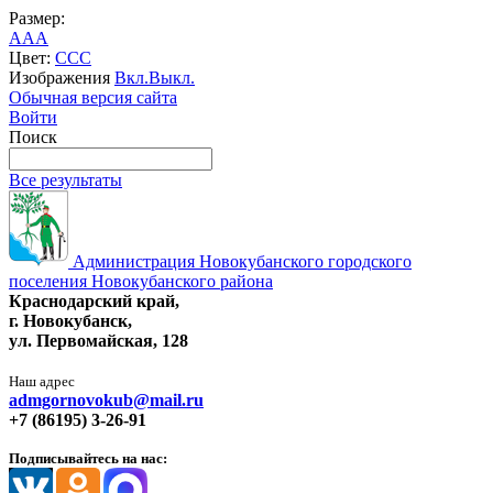
Размер:
A
A
A
Цвет:
C
C
C
Изображения
Вкл.
Выкл.
Обычная версия сайта
Войти
Поиск
Все результаты
Администрация Новокубанского городского
поселения Новокубанского района
Краснодарский край,
г. Новокубанск,
ул. Первомайская, 128
Наш адрес
admgornovokub@mail.ru
+7 (86195) 3-26-91
Подписывайтесь на нас: