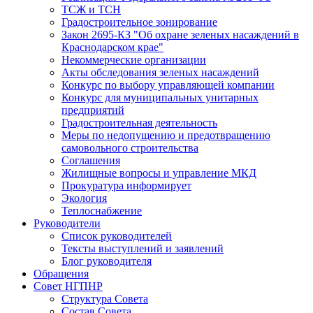
ТСЖ и ТСН
Градостроительное зонирование
Закон 2695-КЗ "Об охране зеленых насаждений в
Краснодарском крае"
Некоммерческие организации
Акты обследования зеленых насаждений
Конкурс по выбору управляющей компании
Конкурс для муниципальных унитарных
предприятий
Градостроительная деятельность
Меры по недопущению и предотвращению
самовольного строительства
Соглашения
Жилищные вопросы и управление МКД
Прокуратура информирует
Экология
Теплоснабжение
Руководители
Список руководителей
Тексты выступлений и заявлений
Блог руководителя
Обращения
Совет НГПНР
Структура Совета
Состав Совета