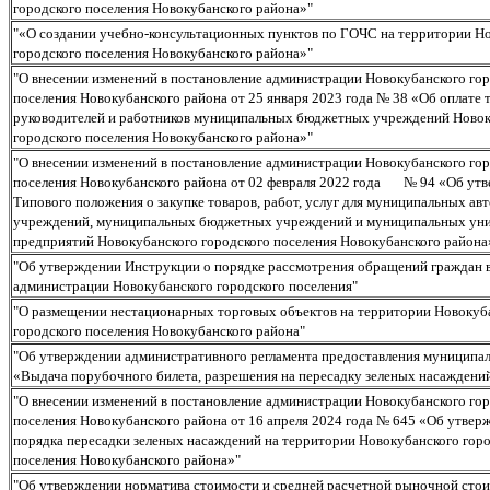
городского поселения Новокубанского района»"
"«О создании учебно-консультационных пунктов по ГОЧС на территории Н
городского поселения Новокубанского района»"
"О внесении изменений в постановление администрации Новокубанского го
поселения Новокубанского района от 25 января 2023 года № 38 «Об оплате 
руководителей и работников муниципальных бюджетных учреждений Новок
городского поселения Новокубанского района»"
"О внесении изменений в постановление администрации Новокубанского го
поселения Новокубанского района от 02 февраля 2022 года № 94 «Об ут
Типового положения о закупке товаров, работ, услуг для муниципальных а
учреждений, муниципальных бюджетных учреждений и муниципальных ун
предприятий Новокубанского городского поселения Новокубанского района
"Об утверждении Инструкции о порядке рассмотрения обращений граждан 
администрации Новокубанского городского поселения"
"О размещении нестационарных торговых объектов на территории Новокуб
городского поселения Новокубанского района"
"Об утверждении административного регламента предоставления муниципал
«Выдача порубочного билета, разрешения на пересадку зеленых насаждени
"О внесении изменений в постановление администрации Новокубанского го
поселения Новокубанского района от 16 апреля 2024 года № 645 «Об утвер
порядка пересадки зеленых насаждений на территории Новокубанского гор
поселения Новокубанского района»"
"Об утверждении норматива стоимости и средней расчетной рыночной стои