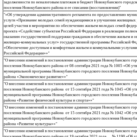
задолженности по неналоговым платежам в бюджет Новокубанского городск
поселения Новокубанского района и ее списании (восстановлении)"
"«Об утверждении административного регламента по предоставлению муни
услуги «Признание молодых семей нуждающимися в улучшении жилищных 
целей участия в мероприятии по обеспечению жильем молодых семей феде
проекта «Содействие субъектам Российской Федерации в реализации полно
оказанию государственной поддержки гражданам в обеспечении жильем и о
жилищно-коммунальных услуг» государственной программы Российской Фе
«Обеспечение доступным и комфортным жильем и коммунальными услугами
Российской Федерации»»"
"О внесении изменений в постановление администрации Новокубанского го
поселения Новокубанского района от 08 сентября 2021 года № 1005 «Об ут
муниципальной программы Новокубанского городского поселения Новокуба
района «Экономическое развитие»»"
"О внесении изменений в постановление администрации Новокубанского го
поселения Новокубанского района от 15 сентября 2021 года № 1045 «Об у
муниципальной программы Новокубанского городского поселения Новокуба
района «Развитие физической культуры и спорта»»"
"О внесении изменений в постановление администрации Новокубанского го
поселения Новокубанского района от 15 сентября 2021 года № 1042 «Об у
муниципальной программы Новокубанского городского поселения Новокуба
района «Развитие культуры»»"
"О внесении изменений в постановление администрации Новокубанского го
поселения Новокубанского района от 19 октября 2021 года № 1190 «Об 