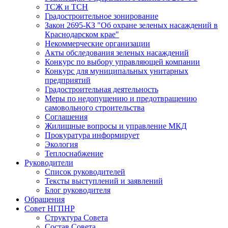
ТСЖ и ТСН
Градостроительное зонирование
Закон 2695-КЗ "Об охране зеленых насаждений в
Краснодарском крае"
Некоммерческие организации
Акты обследования зеленых насаждений
Конкурс по выбору управляющей компании
Конкурс для муниципальных унитарных
предприятий
Градостроительная деятельность
Меры по недопущению и предотвращению
самовольного строительства
Соглашения
Жилищные вопросы и управление МКД
Прокуратура информирует
Экология
Теплоснабжение
Руководители
Список руководителей
Тексты выступлений и заявлений
Блог руководителя
Обращения
Совет НГПНР
Структура Совета
Состав Совета