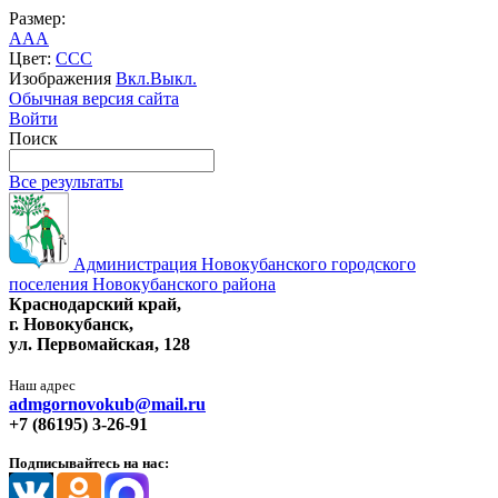
Размер:
A
A
A
Цвет:
C
C
C
Изображения
Вкл.
Выкл.
Обычная версия сайта
Войти
Поиск
Все результаты
Администрация Новокубанского городского
поселения Новокубанского района
Краснодарский край,
г. Новокубанск,
ул. Первомайская, 128
Наш адрес
admgornovokub@mail.ru
+7 (86195) 3-26-91
Подписывайтесь на нас: