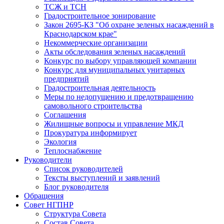
ТСЖ и ТСН
Градостроительное зонирование
Закон 2695-КЗ "Об охране зеленых насаждений в
Краснодарском крае"
Некоммерческие организации
Акты обследования зеленых насаждений
Конкурс по выбору управляющей компании
Конкурс для муниципальных унитарных
предприятий
Градостроительная деятельность
Меры по недопущению и предотвращению
самовольного строительства
Соглашения
Жилищные вопросы и управление МКД
Прокуратура информирует
Экология
Теплоснабжение
Руководители
Список руководителей
Тексты выступлений и заявлений
Блог руководителя
Обращения
Совет НГПНР
Структура Совета
Состав Совета