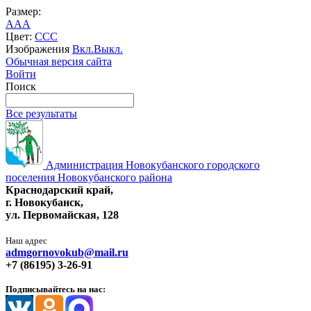
Размер:
A
A
A
Цвет:
C
C
C
Изображения
Вкл.
Выкл.
Обычная версия сайта
Войти
Поиск
Все результаты
Администрация Новокубанского городского
поселения Новокубанского района
Краснодарский край,
г. Новокубанск,
ул. Первомайская, 128
Наш адрес
admgornovokub@mail.ru
+7 (86195) 3-26-91
Подписывайтесь на нас: