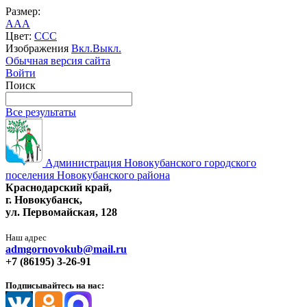
Размер:
A
A
A
Цвет:
C
C
C
Изображения
Вкл.
Выкл.
Обычная версия сайта
Войти
Поиск
Все результаты
Администрация Новокубанского городского
поселения Новокубанского района
Краснодарский край,
г. Новокубанск,
ул. Первомайская, 128
Наш адрес
admgornovokub@mail.ru
+7 (86195) 3-26-91
Подписывайтесь на нас: