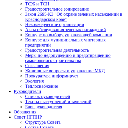
ТСЖ и ТСН
Градостроительное зонирование
Закон 2695-КЗ "Об охране зеленых насаждений в
Краснодарском крае"
Некоммерческие организации
Акты обследования зеленых насаждений
Конкурс по выбору управляющей компании
Конкурс для муниципальных унитарных
предприятий
Градостроительная деятельность
Меры по недопущению и предотвращению
самовольного строительства
Соглашения
Жилищные вопросы и управление МКД
Прокуратура информирует
Экология
Теплоснабжение
Руководители
Список руководителей
Тексты выступлений и заявлений
Блог руководителя
Обращения
Совет НГПНР
Структура Совета
Состав Совета