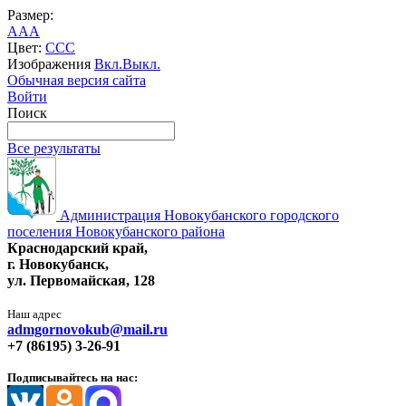
Размер:
A
A
A
Цвет:
C
C
C
Изображения
Вкл.
Выкл.
Обычная версия сайта
Войти
Поиск
Все результаты
Администрация Новокубанского городского
поселения Новокубанского района
Краснодарский край,
г. Новокубанск,
ул. Первомайская, 128
Наш адрес
admgornovokub@mail.ru
+7 (86195) 3-26-91
Подписывайтесь на нас: