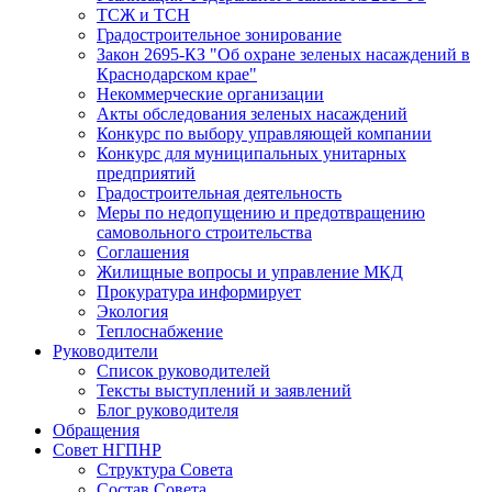
ТСЖ и ТСН
Градостроительное зонирование
Закон 2695-КЗ "Об охране зеленых насаждений в
Краснодарском крае"
Некоммерческие организации
Акты обследования зеленых насаждений
Конкурс по выбору управляющей компании
Конкурс для муниципальных унитарных
предприятий
Градостроительная деятельность
Меры по недопущению и предотвращению
самовольного строительства
Соглашения
Жилищные вопросы и управление МКД
Прокуратура информирует
Экология
Теплоснабжение
Руководители
Список руководителей
Тексты выступлений и заявлений
Блог руководителя
Обращения
Совет НГПНР
Структура Совета
Состав Совета