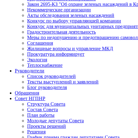
Закон 2695-КЗ "Об охране зеленых насаждений в К
Некоммерческие организации
Акты обследования зеленых насаждений
Конкурс по выбору управляющей компании
Конкурс для муниципальных унитарных предприят
Градостроительная деятельность
Меры по недопущению и предотвращению самоволь
Соглашения
Жилищные вопросы и управление МКД
Прокуратура информирует
Экология
Теплоснабжение
Руководители
Список руководителей
Тексты выступлений и заявлений
Блог руководителя
Обращения
Совет НГПНР
Структура Совета
Состав Совета
План работы
Молодые депутаты Совета
Проекты решений
Решения
График приема граждан депутатами Совета