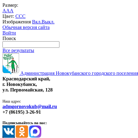
Размер:
A
A
A
Цвет:
C
C
C
Изображения
Вкл.
Выкл.
Обычная версия сайта
Войти
Поиск
Все результаты
Администрация Новокубанского городского поселения
Краснодарский край,
г. Новокубанск,
ул. Первомайская, 128
Наш адрес
admgornovokub@mail.ru
+7 (86195) 3-26-91
Подписывайтесь на нас: