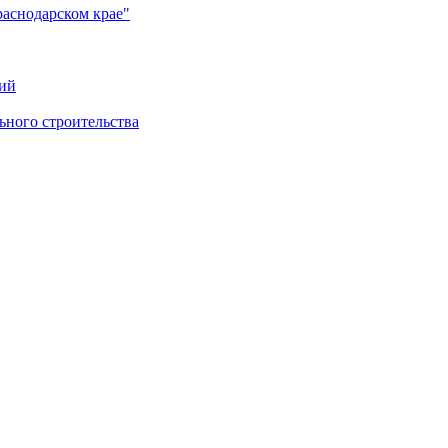
раснодарском крае"
ий
ного строительства