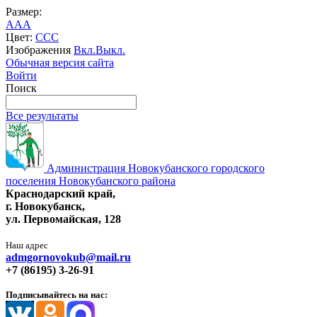
Размер:
A
A
A
Цвет:
C
C
C
Изображения
Вкл.
Выкл.
Обычная версия сайта
Войти
Поиск
Все результаты
Администрация Новокубанского городского
поселения Новокубанского района
Краснодарский край,
г. Новокубанск,
ул. Первомайская, 128
Наш адрес
admgornovokub@mail.ru
+7 (86195) 3-26-91
Подписывайтесь на нас: