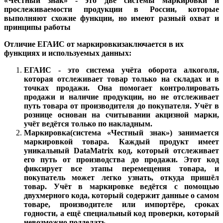
«Честный знак» - это две системы маркировки и
прослеживаемости продукции в России, которые
выполняют схожие функции, но имеют разный охват и
принципы работы
Отличие ЕГАИС от маркировки
заключается в их
функциях и используемых данных:
ЕГАИС -
это система учёта оборота алкоголя,
которая отслеживает товар только на складах и в
точках продажи. Она помогает контролировать
продажи и наличие продукции, но не отслеживает
путь товара от производителя до покупателя. Учёт в
рознице основан на считывании акцизной марки,
учёт ведётся только по накладным.
Маркировка
(система «Честный знак») занимается
маркировкой товара. Каждый продукт имеет
уникальный DataMatrix код, который отслеживает
его путь от производства до продажи. Этот код
фиксирует все этапы перемещения товара, и
покупатель может легко узнать, откуда пришёл
товар. Учёт в маркировке ведётся с помощью
двухмерного кода, который содержит данные о самом
товаре, производителе или импортёре, сроках
годности, а ещё специальный код проверки, который
невозможно подделать.