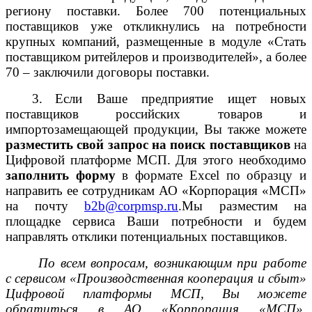
региону поставки. Более 700 потенциальных
поставщиков уже откликнулись на потребности
крупных компаний, размещенные в модуле «Стать
поставщиком ритейлеров и производителей», а более
70 – заключили договоры поставки.
3.
Если Ваше предприятие ищет новых
поставщиков российских товаров и
импортозамещающей продукции, Вы также можете
разместить свой запрос на поиск поставщиков
на
Цифровой платформе МСП. Для этого необходимо
заполнить форму
в формате
Excel
по образцу
и
направить ее сотрудникам АО «Корпорация «МСП»
на почту
b
2
b
@
corpmsp
.
ru
.Мы разместим на
площадке сервиса Ваши потребности и будем
направлять отклики потенциальных поставщиков.
По всем вопросам, возникающим при работе
с сервисом «Производственная кооперация и сбыт»
Цифровой платформы МСП, Вы можете
обратиться в АО «Корпорация «МСП».