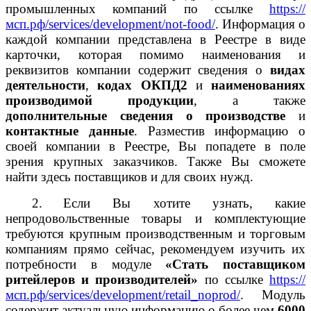
промышленных компаний по ссылке
https://
мсп.рф/services/development/not-food/
.
Информация о
каждой компании представлена в Реестре в виде
карточки, которая помимо наименования и
реквизитов компании содержит сведения о
видах
деятельности
,
кодах ОКПД2
и
наименованиях
производимой продукции
, а также
дополнительные сведения о производстве
и
контактные данные
. Разместив информацию о
своей компании в Реестре, Вы попадете в поле
зрения крупных заказчиков. Также Вы сможете
найти здесь поставщиков и для своих нужд.
2.
Если Вы хотите узнать, какие
непродовольственные товары и комплектующие
требуются крупным производственным и торговым
компаниям прямо сейчас, рекомендуем изучить их
потребности в модуле
«Стать поставщиком
ритейлеров и производителей»
по ссылке
https
://
мсп.рф/
services
/
development
/
retail
_
noprod
/
. Модуль
содержит актуальную информацию о более чем
6000