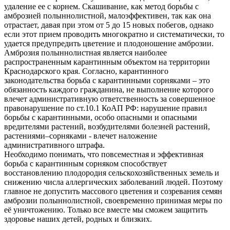
удаление ее с корнем. Скашивание, как метод борьбы с
амброзией полыннолистной, малоэффективен, так как она
отрастает, давая при этом от 5 до 15 новых побегов, однако
если этот прием проводить многократно и систематически, то
удается предупредить цветение и плодоношение амброзии.
Амброзия полыннолистная является наиболее
распространенным карантинным объектом на территории
Краснодарского края. Согласно, карантинного
законодательства борьба с карантинными сорняками – это
обязанность каждого гражданина, не выполнение которого
влечет административную ответственность за совершенное
правонарушение по ст.10.1 КоАП РФ: нарушение правил
борьбы с карантинными, особо опасными и опасными
вредителями растений, возбудителями болезней растений,
растениями–сорняками - влечет наложение
административного штрафа.
Необходимо понимать, что повсеместная и эффективная
борьба с карантинным сорняком способствует
восстановлению плодородия сельскохозяйственных земель и
снижению числа аллергических заболеваний людей. Поэтому
главное не допустить массового цветения и созревания семян
амброзии полыннолистной, своевременно принимая меры по
её уничтожению. Только все вместе мы сможем защитить
здоровье наших детей, родных и близких.