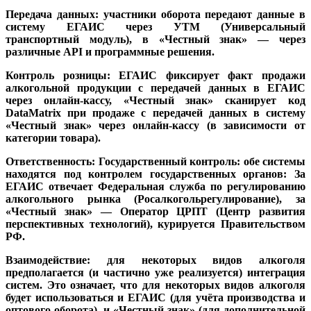
Передача данных
: участники оборота передают данные в
систему ЕГАИС через УТМ (Универсальный
транспортный модуль), в «Честный знак» — через
различные API и программные решения.
Контроль розницы
: ЕГАИС фиксирует факт продажи
алкогольной продукции с передачей данных в ЕГАИС
через онлайн-кассу, «Честный знак» сканирует код
DataMatrix при продаже с передачей данных в систему
«Честный знак» через онлайн-кассу (в зависимости от
категории товара).
Ответственность
: Государственный контроль: обе системы
находятся под контролем государственных органов: За
ЕГАИС отвечает Федеральная служба по регулированию
алкогольного рынка (Росалкогольрегулирование), за
«Честный знак» — Оператор ЦРПТ (Центр развития
перспективных технологий), курируется Правительством
РФ.
Взаимодействи
е: для некоторых видов алкоголя
предполагается (и частично уже реализуется) интеграция
систем. Это означает, что для некоторых видов алкоголя
будет использоваться и ЕГАИС (для учёта производства и
оптового оборота), и «Честный знак» (для дополнительной