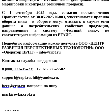
маркировки и контроля розничной продажи).
С 1 сентября 2025 года
, согласно постановлению
Правительства от 30.05.2025 №803, ужесточаются правила
оборота пива - в обороте могут отказать в случае если
данные о потребительских свойствах продукции,
направленные в систему «Честный знак», не
соответствуют информации из ЕГАИС.
Подробную информацию можно получить ООО «ЦЕНТР
РАЗВИТИЯ ПЕРСПЕКТИВНЫХ ТЕХНОЛОГИЙ» ООО
«Оператор ЦРПТ» -
info@crpt.ru
Контакты службы поддержки:
8 (800) 222–15–23
;
+7 926 586-27-02
support@crpt.ru
,
hif@yandex.ru
.
beer
@
crpt
.
ru
вопросы по пиву
markirovka
.
crpt
.
ru