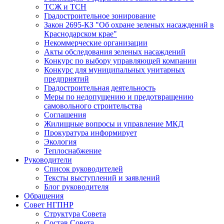
ТСЖ и ТСН
Градостроительное зонирование
Закон 2695-КЗ "Об охране зеленых насаждений в
Краснодарском крае"
Некоммерческие организации
Акты обследования зеленых насаждений
Конкурс по выбору управляющей компании
Конкурс для муниципальных унитарных
предприятий
Градостроительная деятельность
Меры по недопущению и предотвращению
самовольного строительства
Соглашения
Жилищные вопросы и управление МКД
Прокуратура информирует
Экология
Теплоснабжение
Руководители
Список руководителей
Тексты выступлений и заявлений
Блог руководителя
Обращения
Совет НГПНР
Структура Совета
Состав Совета