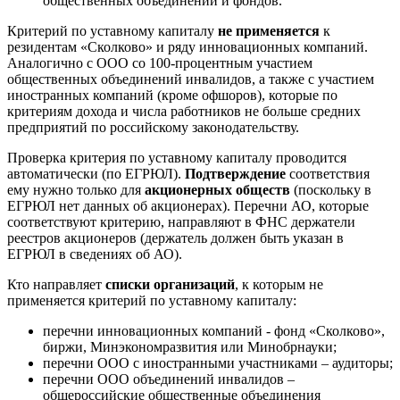
общественных объединений и фондов.
Критерий по уставному капиталу
не применяется
к
резидентам «Сколково» и ряду инновационных компаний.
Аналогично с ООО со 100-процентным участием
общественных объединений инвалидов, а также с участием
иностранных компаний (кроме офшоров), которые по
критериям дохода и числа работников не больше средних
предприятий по российскому законодательству.
Проверка критерия по уставному капиталу проводится
автоматически (по ЕГРЮЛ).
Подтверждение
соответствия
ему нужно только для
акционерных обществ
(поскольку в
ЕГРЮЛ нет данных об акционерах). Перечни АО, которые
соответствуют критерию, направляют в ФНС держатели
реестров акционеров (держатель должен быть указан в
ЕГРЮЛ в сведениях об АО).
Кто направляет
списки организаций
, к которым не
применяется критерий по уставному капиталу:
перечни инновационных компаний - фонд «Сколково»,
биржи, Минэкономразвития или Минобрнауки;
перечни ООО с иностранными участниками – аудиторы;
перечни ООО объединений инвалидов –
общероссийские общественные объединения