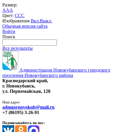
Размер:
A
A
A
Цвет:
C
C
C
Изображения
Вкл.
Выкл.
Обычная версия сайта
Войти
Поиск
Все результаты
Администрация Новокубанского городского
поселения Новокубанского района
Краснодарский край,
г. Новокубанск,
ул. Первомайская, 128
Наш адрес
admgornovokub@mail.ru
+7 (86195) 3-26-91
Подписывайтесь на нас: