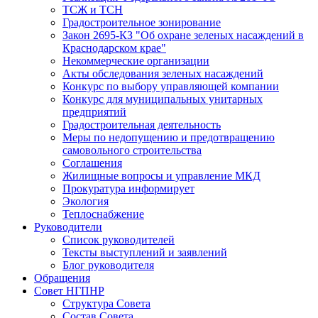
ТСЖ и ТСН
Градостроительное зонирование
Закон 2695-КЗ "Об охране зеленых насаждений в
Краснодарском крае"
Некоммерческие организации
Акты обследования зеленых насаждений
Конкурс по выбору управляющей компании
Конкурс для муниципальных унитарных
предприятий
Градостроительная деятельность
Меры по недопущению и предотвращению
самовольного строительства
Соглашения
Жилищные вопросы и управление МКД
Прокуратура информирует
Экология
Теплоснабжение
Руководители
Список руководителей
Тексты выступлений и заявлений
Блог руководителя
Обращения
Совет НГПНР
Структура Совета
Состав Совета