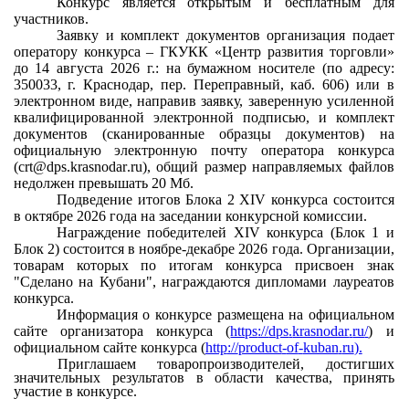
Конкурс является открытым и бесплатным для
участников.
Заявку и комплект документов организация подает
оператору конкурса – ГКУКК
«
Центр развития торговли»
до 14 августа 2026 г.: на бумажном носителе (по адресу:
350033, г. Краснодар, пер. Переправный, каб. 606) или в
электронном виде, направив заявку, заверенную усиленной
квалифицированной электронной подписью, и комплект
документов (сканированные образцы документов) на
официальную электронную почту оператора конкурса
(
crt
@
dps
.
krasnodar
.
ru
), общий размер направляемых файлов
недолжен превышать 20 Мб.
Подведение итогов Блока 2
XIV
конкурса состоится
в октябре 2026 года на заседании конкурсной комиссии.
Награждение победителей
XIV
конкурса (Блок 1 и
Блок 2) состоится в ноябре-декабре 2026 года. Организации,
товарам которых по итогам конкурса присвоен знак
"Сделано на Кубани", награждаются дипломами лауреатов
конкурса.
Информация о конкурсе размещена на официальном
сайте организатора конкурса (
https
://
dps
.
krasnodar
.
ru
/
) и
официальном сайте конкурса (
http
://
product
-
of
-
kuban
.
ru
).
Приглашаем товаропроизводителей, достигших
значительных результатов в области качества, принять
участие в конкурсе.