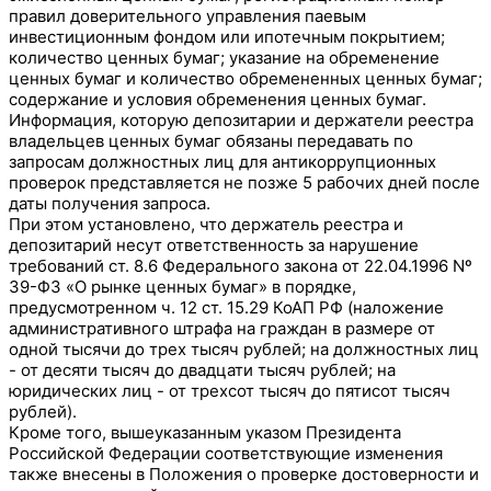
правил доверительного управления паевым
инвестиционным фондом или ипотечным покрытием;
количество ценных бумаг; указание на обременение
ценных бумаг и количество обремененных ценных бумаг;
содержание и условия обременения ценных бумаг.
Информация, которую депозитарии и держатели реестра
владельцев ценных бумаг обязаны передавать по
запросам должностных лиц для антикоррупционных
проверок представляется не позже 5 рабочих дней после
даты получения запроса.
При этом установлено, что держатель реестра и
депозитарий несут ответственность за нарушение
требований ст. 8.6 Федерального закона от 22.04.1996 Nº
39-ФЗ «О рынке ценных бумаг» в порядке,
предусмотренном ч. 12 ст. 15.29 КоАП РФ (наложение
административного штрафа на граждан в размере от
одной тысячи до трех тысяч рублей; на должностных лиц
- от десяти тысяч до двадцати тысяч рублей; на
юридических лиц - от трехсот тысяч до пятисот тысяч
рублей).
Кроме того, вышеуказанным указом Президента
Российской Федерации соответствующие изменения
также внесены в Положения о проверке достоверности и