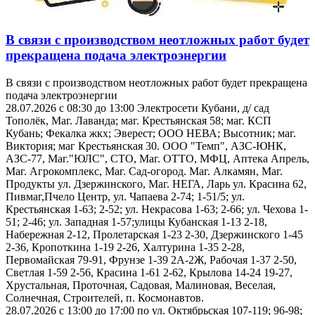
В связи с производством неотложных работ будет
прекращена подача электроэнергии
В связи с производством неотложных работ будет прекращена
подача электроэнергии
28.07.2026 с 08:30 до 13:00 Электросети Кубани, д/ сад
Тополёк, Маг. Лаванда; маг. Крестьянская 58; маг. КСП
Кубань; Фекалка жкх; Эверест; ООО НЕВА; Высотник; маг.
Виктория; маг Крестьянская 30. ООО "Темп", АЗС-ЮНК,
АЗС-77, Маг."ЮЛС", СТО, Маг. ОТТО, МФЦ, Аптека Апрель,
Маг. Агрокомплекс, Маг. Сад-огород. Маг. Алкамян, Маг.
Продукты ул. Дзержинского, Маг. НЕГА, Ларь ул. Красина 62,
Пивмаг,Пчело Центр, ул. Чапаева 2-74; 1-51/5; ул.
Крестьянская 1-63; 2-52; ул. Некрасова 1-63; 2-66; ул. Чехова 1-
51; 2-46; ул. Западная 1-57;улицы Кубанская 1-13 2-18,
Набережная 2-12, Пролетарская 1-23 2-30, Дзержинского 1-45
2-36, Кропоткина 1-19 2-26, Халтурина 1-35 2-28,
Первомайская 79-91, Фрунзе 1-39 2А-2Ж, Рабочая 1-37 2-50,
Светлая 1-59 2-56, Красина 1-61 2-62, Крылова 14-24 19-27,
Хрустальная, Проточная, Садовая, Малиновая, Веселая,
Солнечная, Строителей, п. Космонавтов.
28.07.2026 с 13:00 до 17:00 по ул. Октябрьская 107-119; 96-98;