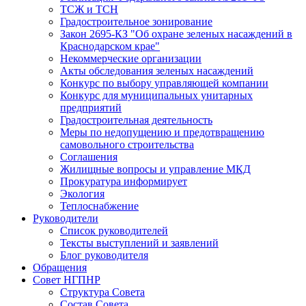
ТСЖ и ТСН
Градостроительное зонирование
Закон 2695-КЗ "Об охране зеленых насаждений в
Краснодарском крае"
Некоммерческие организации
Акты обследования зеленых насаждений
Конкурс по выбору управляющей компании
Конкурс для муниципальных унитарных
предприятий
Градостроительная деятельность
Меры по недопущению и предотвращению
самовольного строительства
Соглашения
Жилищные вопросы и управление МКД
Прокуратура информирует
Экология
Теплоснабжение
Руководители
Список руководителей
Тексты выступлений и заявлений
Блог руководителя
Обращения
Совет НГПНР
Структура Совета
Состав Совета