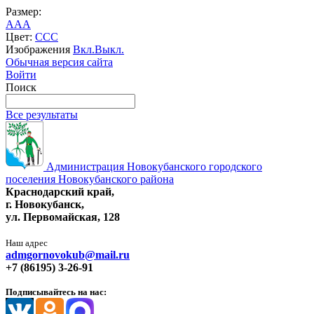
Размер:
A
A
A
Цвет:
C
C
C
Изображения
Вкл.
Выкл.
Обычная версия сайта
Войти
Поиск
Все результаты
Администрация Новокубанского городского
поселения Новокубанского района
Краснодарский край,
г. Новокубанск,
ул. Первомайская, 128
Наш адрес
admgornovokub@mail.ru
+7 (86195) 3-26-91
Подписывайтесь на нас: