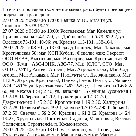
В связи с производством неотложных работ будет прекращена
подача электроэнергии
27.07.2026 с 09:00 до 17:00: Вышка МТС, Билайн ул.
Тюленина 20-78;19-17.
27.07.2026 с 08:30 до 13:00: Ростелеком; Маг. Камелия ул.
Привокзальная 2-42; 7-9; ул. Добролюбова 65-79; 82-92; ул.
Одесская 73-101; 40-96; ул. Красная 113-131; 138-164.
28.07.2026г с 08:30 до 13:00: д/сад Тополёк, Маг. Лаванда; маг.
Крестьянская 58; маг. КСП Кубань; Фекалка жкх; Эверест;
ООО НЕВА; Высотник; маг. Виктория; маг Крестьянская 30.
ООО "Темп", АЗС-ЮНК, АЗС-77, Маг."ЮЛС", СТО, Маг.
ОТТО, МФЦ, Аптека Апрель, Маг. Агрокомплекс, Маг. Сад-
огород. Маг. Алкамян, Маг. Продукты ул. Дзержинского, Маг.
НЕГА, Ларь ул. Красина 62, Пивмаг,Пчело Центр, ул. Чапаева
2-74; 1-51/5; ул. Крестьянская 1-63; 2-52; ул. Некрасова 1-63; 2-
66; ул. Чехова 1-51; 2-46; ул. Западная 1-57;улицы Кубанская 1-
13 2-18, Набережная 2-12, Пролетарская 1-23 2-30,
Дзержинского 1-45 2-36, Кропоткина 1-19 2-26, Халтурина 1-
35 2-28, Первомайская 79-91, Фрунзе 1-39 2А-2Ж, Рабочая 1-
37 2-50, Светлая 1-59 2-56, Красина 1-61 2-62, Крылова 14-24
19-27, Хрустальная, Проточная, Садовая, Малиновая, Веселая,
Солнечная, Строителей, п. Космонавтов.
29.07.2026 с 08:30 до 13:00: маг.Связной; маг. Победа; маг.
Пятерочка; Автоколор; маг. Магнит косметик; Мясной