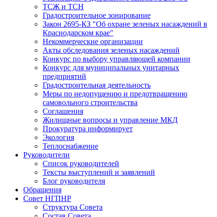
ТСЖ и ТСН
Градостроительное зонирование
Закон 2695-КЗ "Об охране зеленых насаждений в
Краснодарском крае"
Некоммерческие организации
Акты обследования зеленых насаждений
Конкурс по выбору управляющей компании
Конкурс для муниципальных унитарных
предприятий
Градостроительная деятельность
Меры по недопущению и предотвращению
самовольного строительства
Соглашения
Жилищные вопросы и управление МКД
Прокуратура информирует
Экология
Теплоснабжение
Руководители
Список руководителей
Тексты выступлений и заявлений
Блог руководителя
Обращения
Совет НГПНР
Структура Совета
Состав Совета