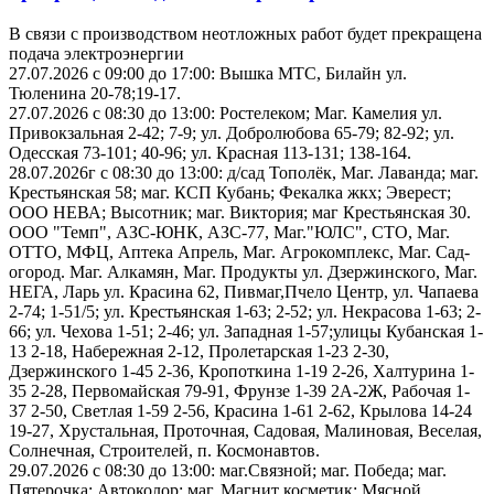
В связи с производством неотложных работ будет прекращена
подача электроэнергии
27.07.2026 с 09:00 до 17:00: Вышка МТС, Билайн ул.
Тюленина 20-78;19-17.
27.07.2026 с 08:30 до 13:00: Ростелеком; Маг. Камелия ул.
Привокзальная 2-42; 7-9; ул. Добролюбова 65-79; 82-92; ул.
Одесская 73-101; 40-96; ул. Красная 113-131; 138-164.
28.07.2026г с 08:30 до 13:00: д/сад Тополёк, Маг. Лаванда; маг.
Крестьянская 58; маг. КСП Кубань; Фекалка жкх; Эверест;
ООО НЕВА; Высотник; маг. Виктория; маг Крестьянская 30.
ООО "Темп", АЗС-ЮНК, АЗС-77, Маг."ЮЛС", СТО, Маг.
ОТТО, МФЦ, Аптека Апрель, Маг. Агрокомплекс, Маг. Сад-
огород. Маг. Алкамян, Маг. Продукты ул. Дзержинского, Маг.
НЕГА, Ларь ул. Красина 62, Пивмаг,Пчело Центр, ул. Чапаева
2-74; 1-51/5; ул. Крестьянская 1-63; 2-52; ул. Некрасова 1-63; 2-
66; ул. Чехова 1-51; 2-46; ул. Западная 1-57;улицы Кубанская 1-
13 2-18, Набережная 2-12, Пролетарская 1-23 2-30,
Дзержинского 1-45 2-36, Кропоткина 1-19 2-26, Халтурина 1-
35 2-28, Первомайская 79-91, Фрунзе 1-39 2А-2Ж, Рабочая 1-
37 2-50, Светлая 1-59 2-56, Красина 1-61 2-62, Крылова 14-24
19-27, Хрустальная, Проточная, Садовая, Малиновая, Веселая,
Солнечная, Строителей, п. Космонавтов.
29.07.2026 с 08:30 до 13:00: маг.Связной; маг. Победа; маг.
Пятерочка; Автоколор; маг. Магнит косметик; Мясной