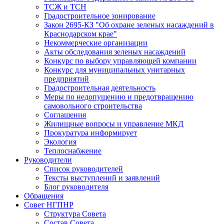
ТСЖ и ТСН
Градостроительное зонирование
Закон 2695-КЗ "Об охране зеленых насаждений в
Краснодарском крае"
Некоммерческие организации
Акты обследования зеленых насаждений
Конкурс по выбору управляющей компании
Конкурс для муниципальных унитарных
предприятий
Градостроительная деятельность
Меры по недопущению и предотвращению
самовольного строительства
Соглашения
Жилищные вопросы и управление МКД
Прокуратура информирует
Экология
Теплоснабжение
Руководители
Список руководителей
Тексты выступлений и заявлений
Блог руководителя
Обращения
Совет НГПНР
Структура Совета
Состав Совета