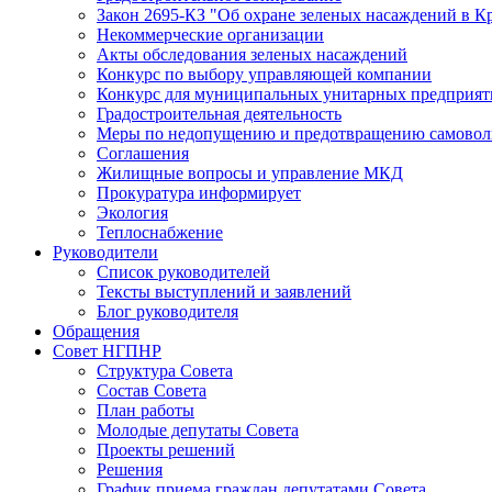
Закон 2695-КЗ "Об охране зеленых насаждений в К
Некоммерческие организации
Акты обследования зеленых насаждений
Конкурс по выбору управляющей компании
Конкурс для муниципальных унитарных предприят
Градостроительная деятельность
Меры по недопущению и предотвращению самоволь
Соглашения
Жилищные вопросы и управление МКД
Прокуратура информирует
Экология
Теплоснабжение
Руководители
Список руководителей
Тексты выступлений и заявлений
Блог руководителя
Обращения
Совет НГПНР
Структура Совета
Состав Совета
План работы
Молодые депутаты Совета
Проекты решений
Решения
График приема граждан депутатами Совета