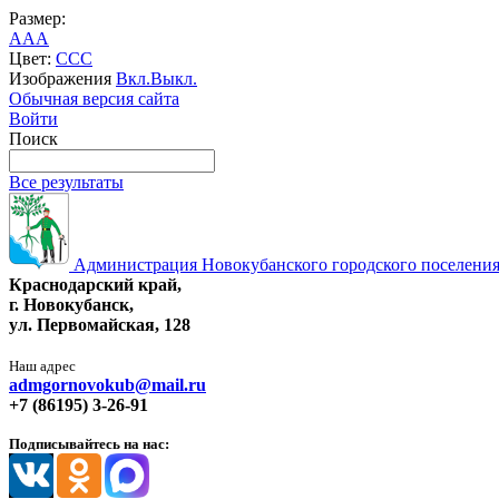
Размер:
A
A
A
Цвет:
C
C
C
Изображения
Вкл.
Выкл.
Обычная версия сайта
Войти
Поиск
Все результаты
Администрация Новокубанского городского поселения
Краснодарский край,
г. Новокубанск,
ул. Первомайская, 128
Наш адрес
admgornovokub@mail.ru
+7 (86195) 3-26-91
Подписывайтесь на нас: