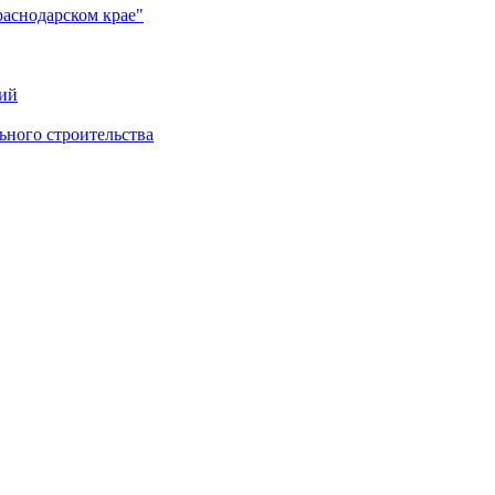
раснодарском крае"
ий
ного строительства