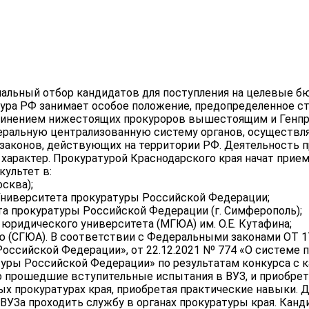
чальный отбор кандидатов для поступления на целевые 
ура РФ занимает особое положение, предопределенное ст
инением нижестоящих прокуроров вышестоящим и Генпрок
еральную централизованную систему органов, осуществля
законов, действующих на территории РФ. Деятельность п
характер. Прокуратурой Краснодарского края начат прие
ультет в:
осква);
 Университета прокуратуры Российской Федерации;
а прокуратуры Российской Федерации (г. Симферополь);
юридического университета (МГЮА) им. О.Е. Кутафина;
(СГЮА). В соответствии с Федеральными законами ОТ 17.
 Российской Федерации», от 22.12.2021 Nº 774 «О системе
туры Российской Федерации» по результатам конкурса с 
о прошедшие вступительные испытания в ВУЗ, и приобрет
ых прокуратурах края, приобретая практические навыки.
ВУЗа проходить службу в органах прокуратуры края. Канди