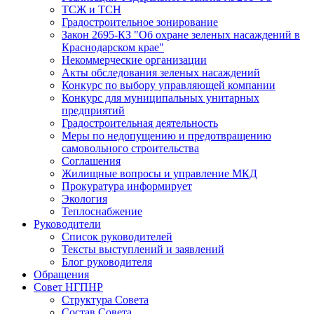
ТСЖ и ТСН
Градостроительное зонирование
Закон 2695-КЗ "Об охране зеленых насаждений в
Краснодарском крае"
Некоммерческие организации
Акты обследования зеленых насаждений
Конкурс по выбору управляющей компании
Конкурс для муниципальных унитарных
предприятий
Градостроительная деятельность
Меры по недопущению и предотвращению
самовольного строительства
Соглашения
Жилищные вопросы и управление МКД
Прокуратура информирует
Экология
Теплоснабжение
Руководители
Список руководителей
Тексты выступлений и заявлений
Блог руководителя
Обращения
Совет НГПНР
Структура Совета
Состав Совета