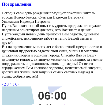
Поздравления!
Сегодня свой день рождения празднует почетный житель
города Новокубанска, Суптеля Надежда Петровна!
Уважаемая Надежда Петровна!
Пусть Ваш жизненный опыт и мудрость продолжают служить
надежным ориентиром для всех, кто Вас знает и ценит!
Пусть каждый новый день приносит Вам радость, душевное
спокойствие, искреннюю заботу и тепло Вашей семьи и
друзей.
Вы на протяжении многих лет с бесконечной преданностью и
душевной щедростью отдаете свои силы, знания и энергию
служению людям и родному городу. Спасибо Вам за Вашу
душевную теплоту, активную жизненную позицию, за умение
поддерживать и вдохновлять своим примером! От всего
сердца желаем Вам крепкого здоровья, неиссякаемой энергии,
долгих лет жизни, воплощения самых светлых надежд и
только добрых вестей!
‹
2
3
4
5
6
›
06
00