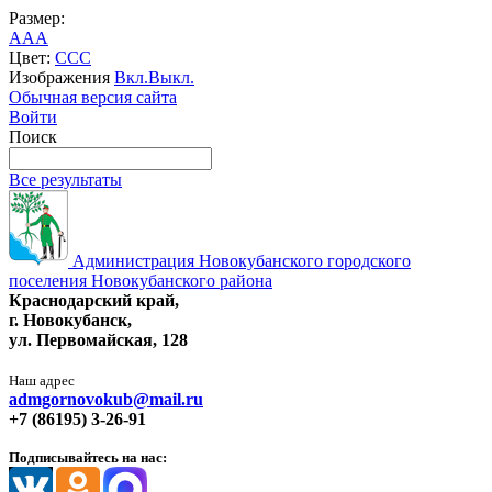
Размер:
A
A
A
Цвет:
C
C
C
Изображения
Вкл.
Выкл.
Обычная версия сайта
Войти
Поиск
Все результаты
Администрация Новокубанского городского
поселения Новокубанского района
Краснодарский край,
г. Новокубанск,
ул. Первомайская, 128
Наш адрес
admgornovokub@mail.ru
+7 (86195) 3-26-91
Подписывайтесь на нас: