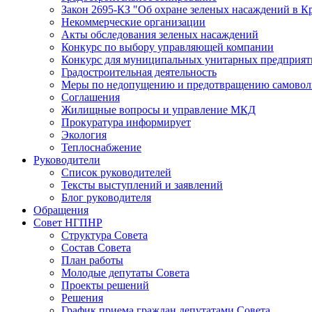
Закон 2695-КЗ "Об охране зеленых насаждений в К
Некоммерческие организации
Акты обследования зеленых насаждений
Конкурс по выбору управляющей компании
Конкурс для муниципальных унитарных предприят
Градостроительная деятельность
Меры по недопущению и предотвращению самоволь
Соглашения
Жилищные вопросы и управление МКД
Прокуратура информирует
Экология
Теплоснабжение
Руководители
Список руководителей
Тексты выступлений и заявлений
Блог руководителя
Обращения
Совет НГПНР
Структура Совета
Состав Совета
План работы
Молодые депутаты Совета
Проекты решений
Решения
График приема граждан депутатами Совета