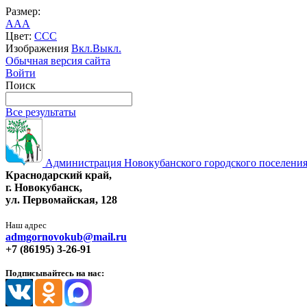
Размер:
A
A
A
Цвет:
C
C
C
Изображения
Вкл.
Выкл.
Обычная версия сайта
Войти
Поиск
Все результаты
Администрация Новокубанского городского поселения
Краснодарский край,
г. Новокубанск,
ул. Первомайская, 128
Наш адрес
admgornovokub@mail.ru
+7 (86195) 3-26-91
Подписывайтесь на нас: