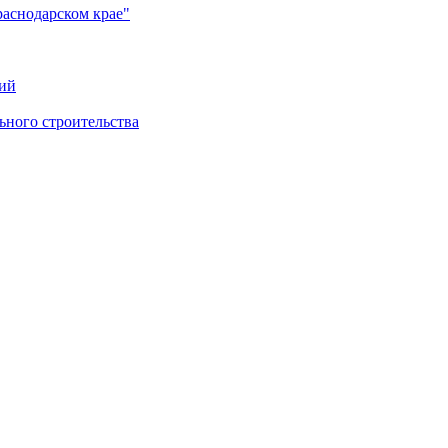
раснодарском крае"
ий
ного строительства