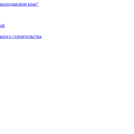
раснодарском крае"
ий
ного строительства