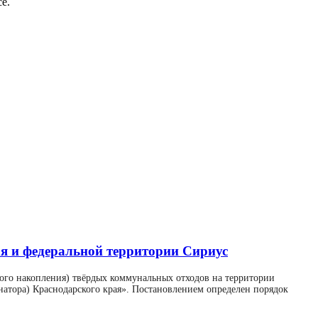
е.
я и федеральной территории Сириус
ного накопления) твёрдых коммунальных отходов на территории
атора) Краснодарского края». Постановлением определен порядок