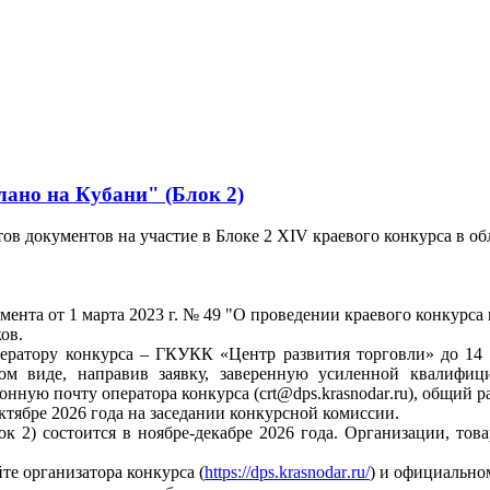
лано на Кубани" (Блок 2)
тов документов на участие в Блоке 2
XIV
краевого конкурса в о
ента от 1 марта 2023 г. № 49 "О проведении краевого конкурса 
ов.
оператору конкурса – ГКУКК
«
Центр развития торговли» до 14 а
ном виде, направив заявку, заверенную усиленной квалифи
онную почту оператора конкурса (
crt
@
dps
.
krasnodar
.
ru
), общий 
ктябре 2026 года на заседании конкурсной комиссии.
ок 2) состоится в ноябре-декабре 2026 года. Организации, тов
е организатора конкурса (
https
://
dps
.
krasnodar
.
ru
/
) и официальном