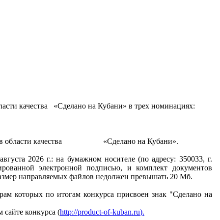
бласти качества
«
Сделано на Кубани» в трех номинациях:
в области качества
«
Сделано на Кубани».
вгуста 2026 г.: на бумажном носителе (по адресу: 350033, г.
цированной электронной подписью, и комплект документов
размер направляемых файлов недолжен превышать 20 Мб.
арам которых по итогам конкурса присвоен знак "Сделано на
 сайте конкурса (
http
://
product
-
of
-
kuban
.
ru
).