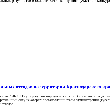
ных результатов в области качества, принять участие в конкурс
льных отходов на территории Краснодарского кра
го края №169 «Об утверждении порядка накопления (в том числе раздель
тратившими силу некоторых постановлений главы администрации (губерн
 отходов.