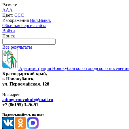
Размер:
A
A
A
Цвет:
C
C
C
Изображения
Вкл.
Выкл.
Обычная версия сайта
Войти
Поиск
Все результаты
Администрация Новокубанского городского поселения
Краснодарский край,
г. Новокубанск,
ул. Первомайская, 128
Наш адрес
admgornovokub@mail.ru
+7 (86195) 3-26-91
Подписывайтесь на нас: