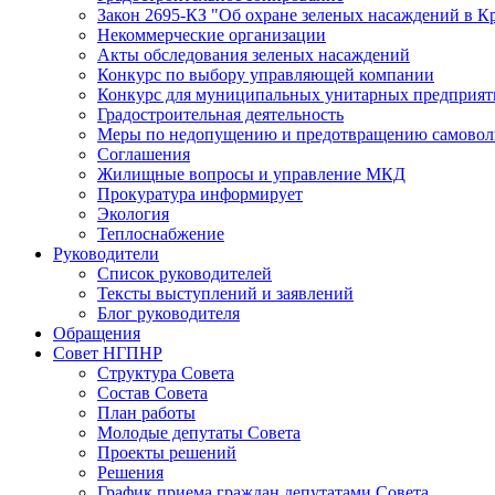
Закон 2695-КЗ "Об охране зеленых насаждений в К
Некоммерческие организации
Акты обследования зеленых насаждений
Конкурс по выбору управляющей компании
Конкурс для муниципальных унитарных предприят
Градостроительная деятельность
Меры по недопущению и предотвращению самоволь
Соглашения
Жилищные вопросы и управление МКД
Прокуратура информирует
Экология
Теплоснабжение
Руководители
Список руководителей
Тексты выступлений и заявлений
Блог руководителя
Обращения
Совет НГПНР
Структура Совета
Состав Совета
План работы
Молодые депутаты Совета
Проекты решений
Решения
График приема граждан депутатами Совета